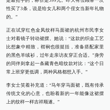
是最抢手的，标价是599元。昨天有位顾客一次
性买了3条，说是给女儿和两个侄女当新年礼物
的。”
正在试穿红色金凤纹样马面裙的杭州市民李女
士对着镜子转动裙摆。她说：“这款的织金工艺
比想象中精致，褶裥也很挺括，准备搭配家里
的黑色羊绒衫，过年走亲访友穿正合适。”身旁
的同伴则拿起一条藏青色暗纹款对比：“这个日
常上班穿更低调，两种风格都想入手。”
李女士笑着补充道：“马年穿马面裙，既有传承
传统文化的心意，也盼着新的一年能像这裙摆
上的纹样一样吉祥顺遂。”