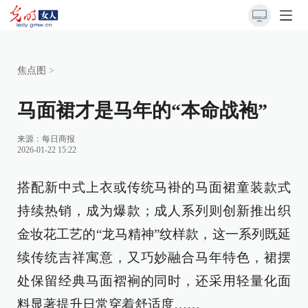
焦点图
>
马面裙才是马年的“本命战袍”
来源：
每日商报
2026-01-22 15:22
搭配新中式上衣或传统马褂的马面裙童装款式
持续热销，成为爆款；成人系列则创新推出织
金妆花工艺的“龙马精神”纹样款，这一系列既延
续传统吉祥寓意，又巧妙融合马年特色，裙摆
处保留经典马面褶裥的同时，还采用轻量化面
料显著提升日常穿着舒适度……