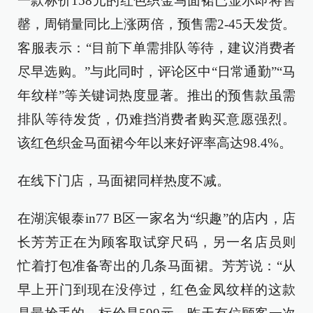
一款标价158元的红色织金马面裙已显示即将售
罄，周销量同比上涨两倍，预售需2-45天发货。
客服表示：“目前下单需排队等待，建议消费者
尽早选购。”与此同时，评论区中“日常通勤”“马
年纹样”等关键词热度显著。推出的预售款虽需
排队等待发货，仍难挡消费者购买意愿强烈。
该红色织金马面裙今年以来好评率高达98.4%。
在线下门店，马面裙同样热度不减。
在湖滨银泰in77 B区一家名为“织趣”的店内，店
长芳芳正在为顾客取试穿尺码，另一名店员则
忙着打包准备寄出的几条马面裙。芳芳说：“从
早上开门到现在没停过，红色金凤纹样的这款