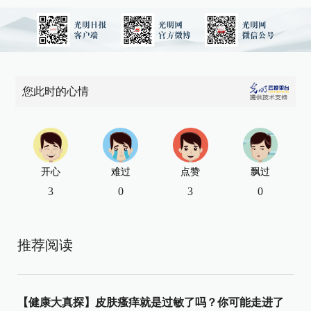
您此时的心情
开心
难过
点赞
飘过
3
0
3
0
推荐阅读
【健康大真探】皮肤瘙痒就是过敏了吗？你可能走进了