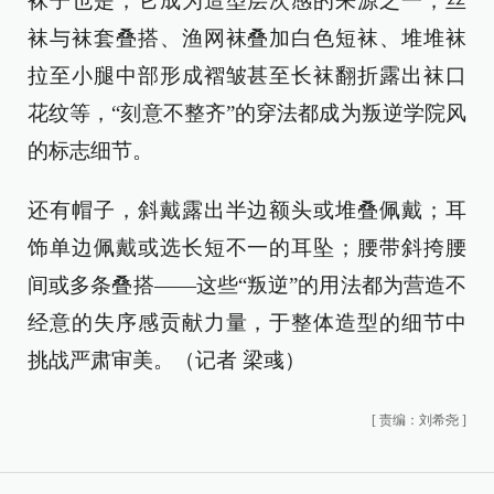
袜子也是，它成为造型层次感的来源之一，丝
袜与袜套叠搭、渔网袜叠加白色短袜、堆堆袜
拉至小腿中部形成褶皱甚至长袜翻折露出袜口
花纹等，“刻意不整齐”的穿法都成为叛逆学院风
的标志细节。
还有帽子，斜戴露出半边额头或堆叠佩戴；耳
饰单边佩戴或选长短不一的耳坠；腰带斜挎腰
间或多条叠搭——这些“叛逆”的用法都为营造不
经意的失序感贡献力量，于整体造型的细节中
挑战严肃审美。（记者 梁彧）
[
责编：刘希尧
]