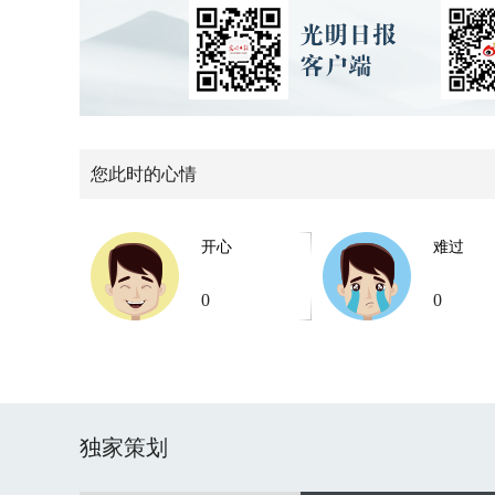
您此时的心情
开心
难过
0
0
独家策划