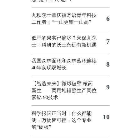
九秩院士童庆禧寄语青年科技
6
工作者：“一山更望一山高”
低垂的果实已摘尽？宋保亮院
7
士：科研的沃土永远有新机遇
我国森林面积和森林蓄积连续
8
40年实现双增长
【智造未来】微球破壁 核药
9
新生——商用堆辐照生产同位
素钇-90技术
科学报国正当时｜什么都能
10
测，万物皆可控，这个专业
够“硬核”