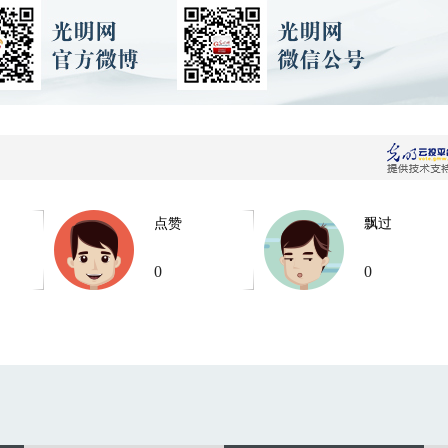
点赞
飘过
0
0