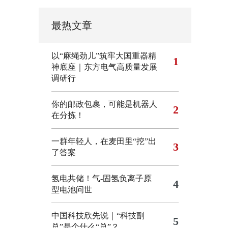
最热文章
以“麻绳劲儿”筑牢大国重器精
1
神底座｜东方电气高质量发展
调研行
你的邮政包裹，可能是机器人
2
在分拣！
一群年轻人，在麦田里“挖”出
3
了答案
氢电共储！气-固氢负离子原
4
型电池问世
中国科技欣先说｜“科技副
5
总”是个什么“总”？