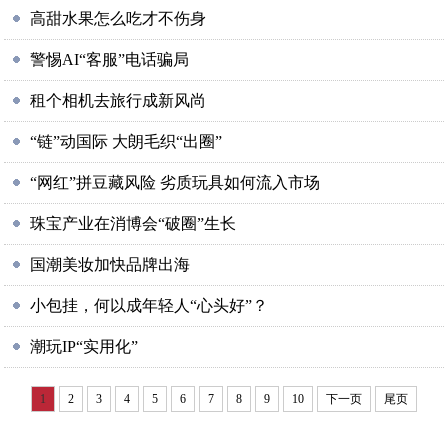
高甜水果怎么吃才不伤身
警惕AI“客服”电话骗局
租个相机去旅行成新风尚
“链”动国际 大朗毛织“出圈”
“网红”拼豆藏风险 劣质玩具如何流入市场
珠宝产业在消博会“破圈”生长
国潮美妆加快品牌出海
小包挂，何以成年轻人“心头好”？
潮玩IP“实用化”
1
2
3
4
5
6
7
8
9
10
下一页
尾页