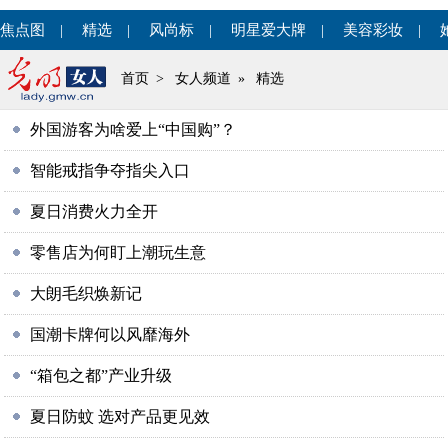
焦点图
|
精选
|
风尚标
|
明星爱大牌
|
美容彩妆
|
首页
>
女人频道
»
精选
外国游客为啥爱上“中国购”？
智能戒指争夺指尖入口
夏日消费火力全开
零售店为何盯上潮玩生意
大朗毛织焕新记
国潮卡牌何以风靡海外
“箱包之都”产业升级
夏日防蚊 选对产品更见效