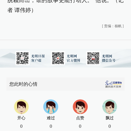
脱颖而出，谁的故事更能打动人。”他说。（记
者 谭伟婷）
[
责编：杨帆
]
您此时的心情
开心
难过
点赞
飘过
0
0
0
0