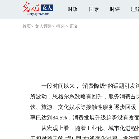
时政
国际
时评
理
首页
>
女人频道
>
精选
>
正文
一段时间以来，“消费降级”的话题引发讨论
所波动，恩格尔系数略有回升，服务消费占
饮、旅游、文化娱乐等接触性服务逐步回暖，
率已达到84.5%，消费发展升级趋势没有改
从宏观上看，随着工业化、城市化进程推
于相对稳定的“慢U型”曲线变化过程。发达