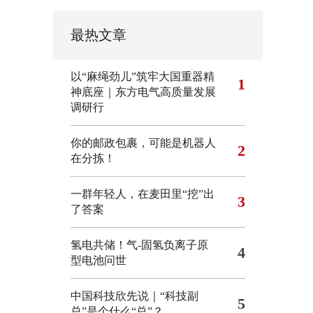
最热文章
以“麻绳劲儿”筑牢大国重器精
1
神底座｜东方电气高质量发展
调研行
你的邮政包裹，可能是机器人
2
在分拣！
一群年轻人，在麦田里“挖”出
3
了答案
氢电共储！气-固氢负离子原
4
型电池问世
中国科技欣先说｜“科技副
5
总”是个什么“总”？