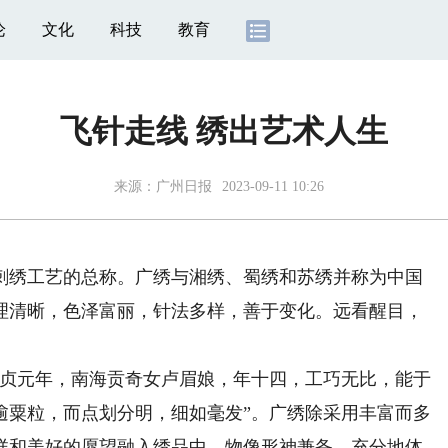
论
文化
科技
教育
飞针走线 绣出艺术人生
来源：
广州日报
2023-09-11 10:26
绣工艺的总称。广绣与湘绣、蜀绣和苏绣并称为中国
理清晰，色泽富丽，针法多样，善于变化。远看醒目，
贞元年，南海贡奇女卢眉娘，年十四，工巧无比，能于
逾粟粒，而点划分明，细如毫发”。广绣除采用丰富而多
祥和美好的愿望融入绣品中，物像形神兼备，充分地体