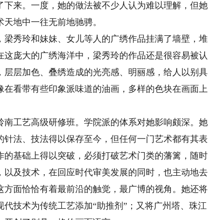
了下来。一度，她的做法被不少人认为难以理解，但她
术天地中一往无前地驰骋。
梁秀玲和妹妹、女儿等人的广绣作品挂满了墙壁，堆
在这庞大的广绣海洋中，梁秀玲的作品还是很容易被认
，层层加色、叠绣造成的光亮感、明丽感，给人以别具
像在看带有些印象派味道的油画，多样的色块在画面上
南工艺高级研修班。学院派的体系对她影响颇深。她
的针法、技法得以保存至今，但任何一门艺术都有其表
作的基础上得以突破，必须打破艺术门类的藩篱，随时
，以及技术，在回应时代审美发展的同时，也主动地去
这方面恰恰有着最前沿的触觉，最广博的视角。她还将
现代技术为传统工艺添加“助推剂”；又将广州塔、珠江