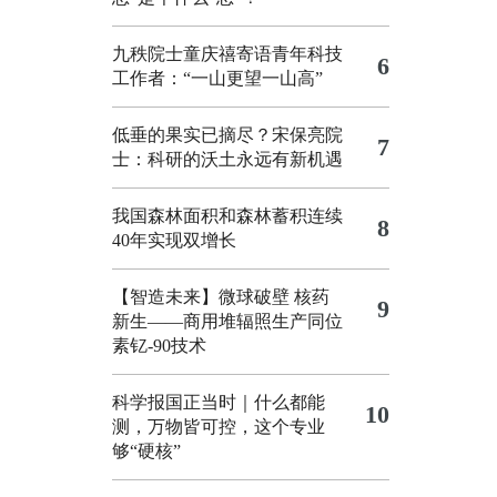
九秩院士童庆禧寄语青年科技
6
工作者：“一山更望一山高”
低垂的果实已摘尽？宋保亮院
7
士：科研的沃土永远有新机遇
我国森林面积和森林蓄积连续
8
40年实现双增长
【智造未来】微球破壁 核药
9
新生——商用堆辐照生产同位
素钇-90技术
科学报国正当时｜什么都能
10
测，万物皆可控，这个专业
够“硬核”