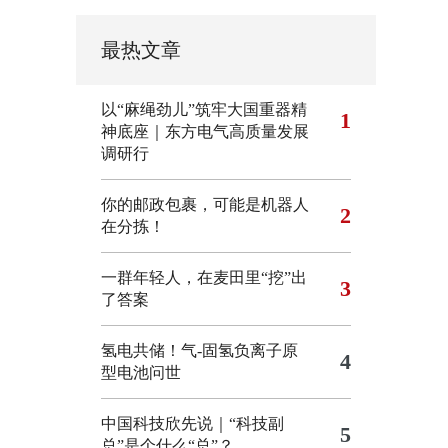
最热文章
以“麻绳劲儿”筑牢大国重器精
1
神底座｜东方电气高质量发展
调研行
你的邮政包裹，可能是机器人
2
在分拣！
一群年轻人，在麦田里“挖”出
3
了答案
氢电共储！气-固氢负离子原
4
型电池问世
中国科技欣先说｜“科技副
5
总”是个什么“总”？