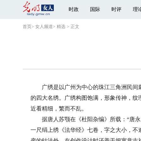
时政
国际
时评
理
首页
>
女人频道
>
精选
>
正文
广绣是以广州为中心的珠江三角洲民间刺
的四大名绣。广绣构图饱满，形象传神，纹
近看精细，繁而不乱。
据唐人苏颚在《杜阳杂编》所载：“唐永
一尺绢上绣《法华经》七卷，字之大小，不
变的针法外，在创作设计时还善于把寓意吉