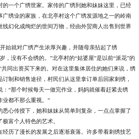
村的一个广绣世家。家传的广绣到她和妹妹这里，已经
从事广绣业的家族，在北亭村这个广绣发源地之一的岭南
丝线幻化成绚烂的世间万物，经由外贸商人出售到世界
开始就对广绣产生浓厚兴趣，并随母亲拈起了绣
岁，没有不会绣的。”北亭村的“姑婆屋”是以前“派花”的
女”共同出资买下来的。对在这里集体居住的她们来说，绣
品订制和销售途径，村民们从这里拿订单后回家刺绣，
说：“那个时候每天一做完作业，妈妈就催着赶紧去绣
作业都不那么重视。”
悉心传授下，她和妹妹从简单到复杂，一点点掌握了
了极富个人特色的艺术。
经历了漫长的发展之后逐渐衰落。许多带着刺绣技艺