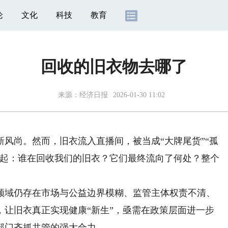
论
文化
科技
教育
回收的旧衣物去哪了
来源：
经济日报
2026-01-30 11:02
尚。然而，旧衣流入直播间，被当成“大牌尾货”“孤
而起：谁在回收我们的旧衣？它们最终流向了何处？整个
域仍存在市场与公益边界模糊、监管主体权责不清、
，让旧衣真正实现健康“新生”，亟需在政策层面进一步
部门齐抓共管的强大合力。