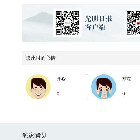
您此时的心情
开心
难过
0
0
独家策划