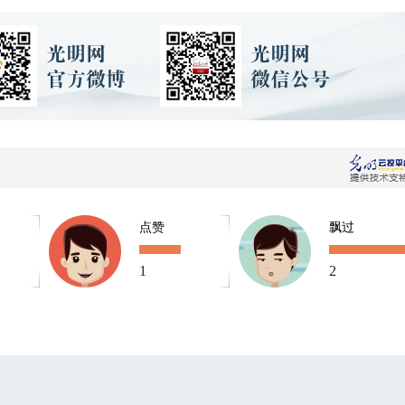
点赞
飘过
1
2