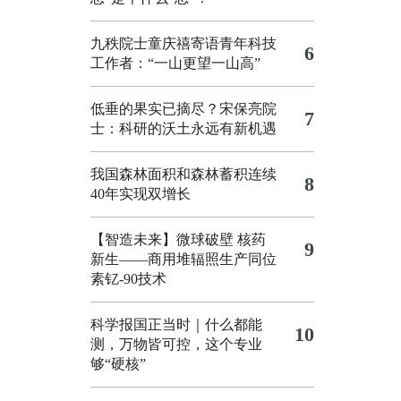
九秩院士童庆禧寄语青年科技
6
工作者：“一山更望一山高”
低垂的果实已摘尽？宋保亮院
7
士：科研的沃土永远有新机遇
我国森林面积和森林蓄积连续
8
40年实现双增长
【智造未来】微球破壁 核药
9
新生——商用堆辐照生产同位
素钇-90技术
科学报国正当时｜什么都能
10
测，万物皆可控，这个专业
够“硬核”