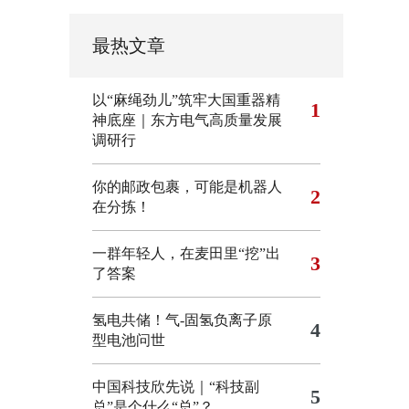
最热文章
以“麻绳劲儿”筑牢大国重器精
1
神底座｜东方电气高质量发展
调研行
你的邮政包裹，可能是机器人
2
在分拣！
一群年轻人，在麦田里“挖”出
3
了答案
氢电共储！气-固氢负离子原
4
型电池问世
中国科技欣先说｜“科技副
5
总”是个什么“总”？