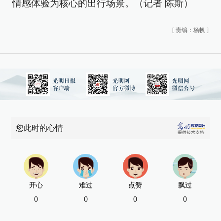
情感体验为核心的出行场景。（记者 陈斯）
[
责编：杨帆
]
您此时的心情
开心
难过
点赞
飘过
0
0
0
0