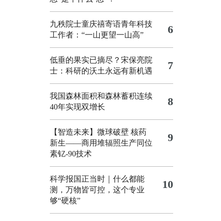
九秩院士童庆禧寄语青年科技
6
工作者：“一山更望一山高”
低垂的果实已摘尽？宋保亮院
7
士：科研的沃土永远有新机遇
我国森林面积和森林蓄积连续
8
40年实现双增长
【智造未来】微球破壁 核药
9
新生——商用堆辐照生产同位
素钇-90技术
科学报国正当时｜什么都能
10
测，万物皆可控，这个专业
够“硬核”