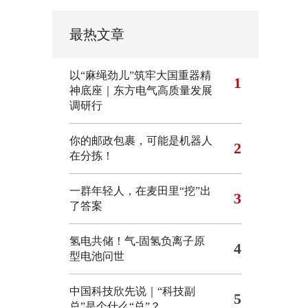
最热文章
以“麻绳劲儿”筑牢大国重器精
1
神底座｜东方电气高质量发展
调研行
你的邮政包裹，可能是机器人
2
在分拣！
一群年轻人，在麦田里“挖”出
3
了答案
氢电共储！气-固氢负离子原
4
型电池问世
中国科技欣先说｜“科技副
5
总”是个什么“总”？