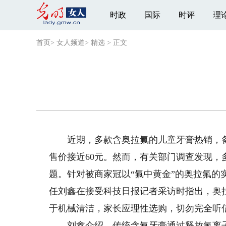
时政
国际
时评
理
首页
>
女人频道
>
精选
>
正文
近期，多款含奥拉氟的儿童牙膏热销，备受
售价接近60元。然而，有关部门调查发现
题。针对被商家冠以“氟中黄金”的奥拉氟
任刘鑫在接受科技日报记者采访时指出，奥
于机械清洁，家长应理性选购，切勿完全听
刘鑫介绍，传统含氟牙膏通过释放氟离子