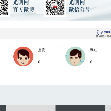
点赞
飘过
0
0