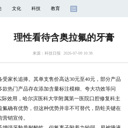
论
文化
科技
教育
理性看待含奥拉氟的牙膏
来源：
科技日报
2026-07-09 10:38
家长追捧。其单支售价高达30元至40元，部分产品
，多款热门产品存在添加含量标注模糊、夸大功效等问
的实际效用，哈尔滨医科大学附属第一医院口腔修复科主
拉氟确有优势，但这种优势并非不可替代，防蛀关键在
信营销宣传。
增强牙釉质耐酸性，但氟离子附着力较弱，易被唾液