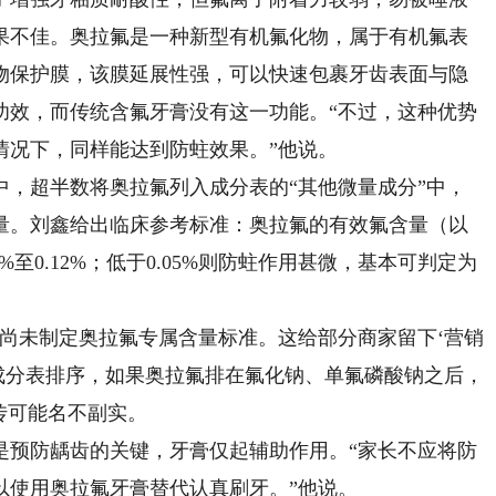
果不佳。奥拉氟是一种新型有机氟化物，属于有机氟表
物保护膜，该膜延展性强，可以快速包裹牙齿表面与隐
功效，而传统含氟牙膏没有这一功能。“不过，这种优势
情况下，同样能达到防蛀效果。”他说。
，超半数将奥拉氟列入成分表的“其他微量成分”中，
量。刘鑫给出临床参考标准：奥拉氟的有效氟含量（以
8%至0.12%；低于0.05%则防蛀作用甚微，基本可判定为
未制定奥拉氟专属含量标准。这给部分商家留下‘营销
成分表排序，如果奥拉氟排在氟化钠、单氟磷酸钠之后，
传可能名不副实。
预防龋齿的关键，牙膏仅起辅助作用。“家长不应将防
以使用奥拉氟牙膏替代认真刷牙。”他说。