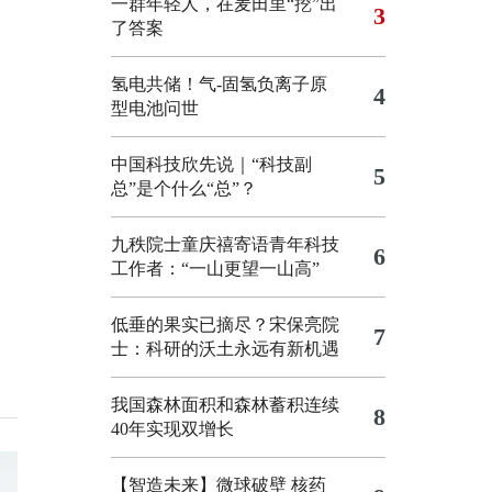
一群年轻人，在麦田里“挖”出
3
了答案
氢电共储！气-固氢负离子原
4
型电池问世
中国科技欣先说｜“科技副
5
总”是个什么“总”？
九秩院士童庆禧寄语青年科技
6
工作者：“一山更望一山高”
低垂的果实已摘尽？宋保亮院
7
士：科研的沃土永远有新机遇
我国森林面积和森林蓄积连续
8
40年实现双增长
【智造未来】微球破壁 核药