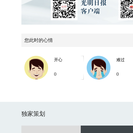
您此时的心情
开心
难过
0
0
独家策划