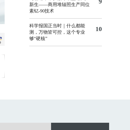
9
新生——商用堆辐照生产同位
素钇-90技术
科学报国正当时｜什么都能
10
测，万物皆可控，这个专业
够“硬核”