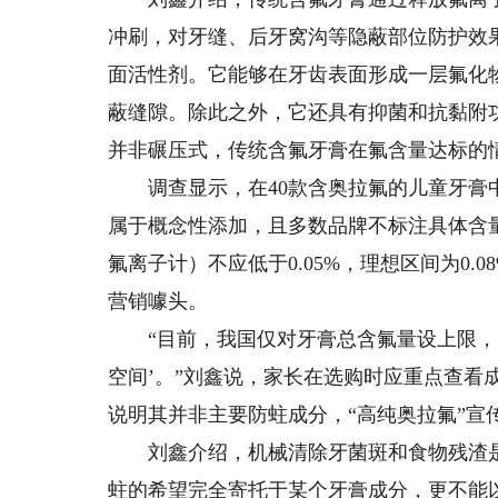
冲刷，对牙缝、后牙窝沟等隐蔽部位防护效
面活性剂。它能够在牙齿表面形成一层氟化
蔽缝隙。除此之外，它还具有抑菌和抗黏附
并非碾压式，传统含氟牙膏在氟含量达标的
调查显示，在40款含奥拉氟的儿童牙膏中
属于概念性添加，且多数品牌不标注具体含
氟离子计）不应低于0.05%，理想区间为0.0
营销噱头。
“目前，我国仅对牙膏总含氟量设上限，尚
空间’。”刘鑫说，家长在选购时应重点查看
说明其并非主要防蛀成分，“高纯奥拉氟”宣
刘鑫介绍，机械清除牙菌斑和食物残渣是
蛀的希望完全寄托于某个牙膏成分，更不能