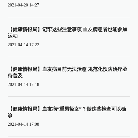
2021-04-20 14:27
【健康情报局】记牢这些注意事项 血友病患者也能参加
运动
2021-04-14 17:22
【健康情报局】血友病目前无法治愈 规范化预防治疗亟
待普及
2021-04-14 17:18
【健康情报局】血友病“重男轻女”？做这些检查可以确
诊
2021-04-14 17:08